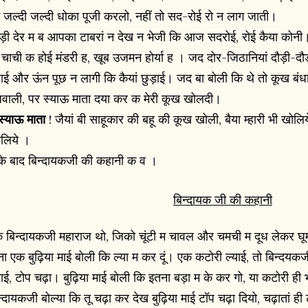
 जल्दी जल्दी धोका पूजी करलो, नहीं तो सद-रोई रो न लाग जाती।
ड़ी देर म ब आपका टाबरां न देख न भेजी कि आज सदरोई, रोई कैया कोन
 चाची क होई मंडरी ह, खूब उजमन होर्या ह । जद दोर-जिठानियां दौड़ी-दौ
याई और ऊंन पूछ न लागी कि कैयां छुड़ाई। जद बा बोली कि थे तो कूख बंध
धवाली, पर स्याऊ माता दया कर क मेरी कूख खोलदी।
 स्याऊ माता
! जैयां बी साहूकार की बहू की कूख खोली, बैया म्हारी भी खोलि
लिये ।
के बाद बिन्दायकजी की कहानी क व ।
बिन्दायक जी की कहानी
 बिन्दायकजी महाराज थो, जिको चूंटी म चावल और चमची म दूध लेकर 
ा एक बुढ़िया माई बोली कि ल्या म कर दूं। एक कटोरी ल्याई, तो बिन्दयकजी
याई, टोप चढ़ा। बुढ़िया माई बोली कि इतना बड़ा म के कर गो, या कटोरी ह
न्दायकजी बोल्या कि तू चढ़ा कर देख बुढ़िया माई टॉप चढ़ा दियो, चढ़ातां 