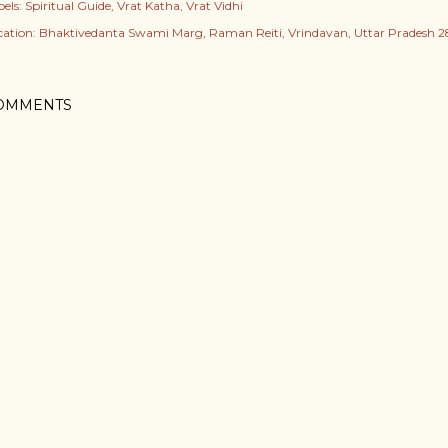
els:
Spiritual Guide
Vrat Katha
​Vrat Vidhi
cation:
Bhaktivedanta Swami Marg, Raman Reiti, Vrindavan, Uttar Pradesh 281
OMMENTS