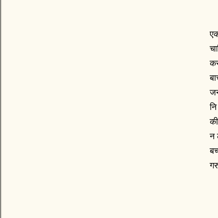
एक
चा
कर
बा
जन
नि
की
न 
बच
गर