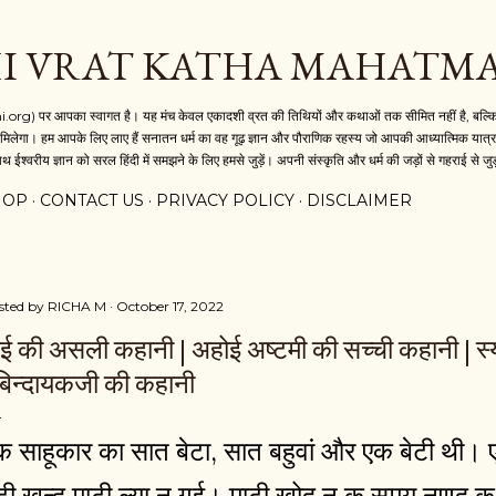
Skip to main content
I VRAT KATHA MAHATM
i.org) पर आपका स्वागत है। यह मंच केवल एकादशी व्रत की तिथियों और कथाओं तक सीमित नहीं है, बल्कि य
मिलेगा। हम आपके लिए लाए हैं सनातन धर्म का वह गूढ़ ज्ञान और पौराणिक रहस्य जो आपकी आध्यात्मिक यात्रा 
थ ईश्वरीय ज्ञान को सरल हिंदी में समझने के लिए हमसे जुड़ें। अपनी संस्कृति और धर्म की जड़ों से गहराई से जुड
HOP
CONTACT US
PRIVACY POLICY
DISCLAIMER
sted by
RICHA M
October 17, 2022
ोई की असली कहानी | अहोई अष्टमी की सच्ची कहानी | स्
 बिन्दायकजी की कहानी
क साहूकार का सात बेटा, सात बहुवां और एक बेटी थी। 
ेटी खन्द माटी ल्या न गई। माटी खोद न क समय नणद क