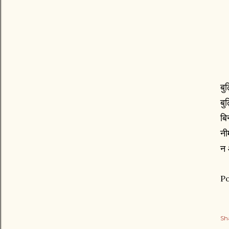
बु
बु
बि
नी
न 
Po
Sh