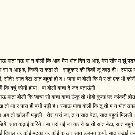
याऊ माता गऊ मा न बोली कि आव भैण भोत दिन स आई, मेरा सीर म झुं पड़ग
 र सा ग आइ ह, जिकी स कढ़ा ले। साहूकार की बिकी जूं काढ़ दी। स्याऊ म
री, सोते? सात बेटा सात बहूवां हो व। जना बा बोली कि मे र तो एक भी क
छी कि क्युं कोनी होया। बा बोली बाचा दे जद बताऊंगी।
याऊ माता बोली कि 'बाचा सो बाचा बाचा ऊंकू तो धोबो कुन्ड पर कांकरी हो
ख तो था र पास ही बंधी पड़ी है। स्याऊ माता बोली कि तू तो म न भोत ठग
 अब तो खोलनी पड़सी। तेरा घरां जा, त न सात बेटा, सात बहूवां मिलसी
ंडिये, सात कढ़ाई करिये। बा घरां गई जा कर दे ख तो सात बेटा, सात बहूवं 
ई दिवाल क, कोई मटका क, कोई क ठ। सात उजमन कर्या, सात कढ़ाई कर