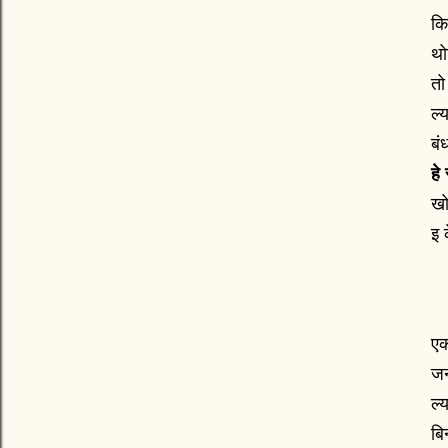
कि
थो
तो
ल्
बं
हे
खो
इ 
एक
जन
ल्
बि