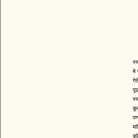
स्
मे
गे
पू
स्
कू
पण
मा
को