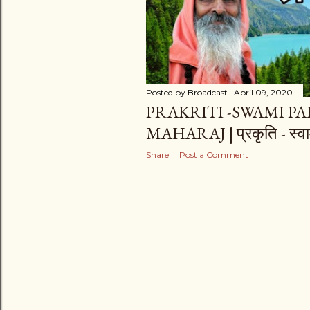
s
Posted by
Broadcast
April 09, 2020
PRAKRITI -SWAMI P
MAHARAJ | प्रकृति - स्वाम
Share
Post a Comment