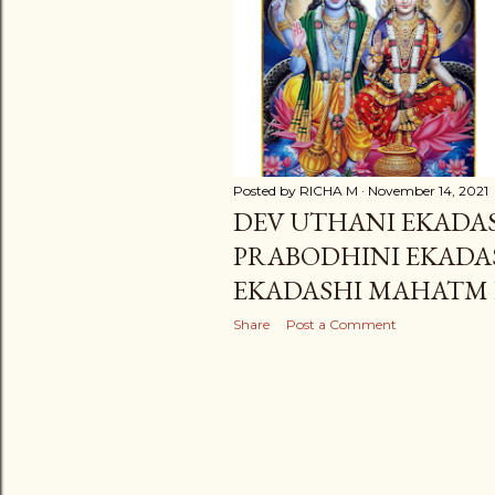
s
Posted by
RICHA M
November 14, 2021
DEV UTHANI EKADAS
PRABODHINI EKADAS
EKADASHI MAHATM
Share
Post a Comment